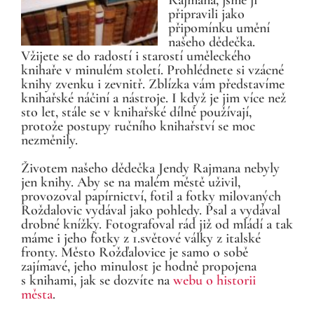
Rajmana, jsme ji
připravili jako
připomínku umění
našeho dědečka.
Vžijete se do radostí i starostí uměleckého
knihaře v minulém století. Prohlédnete si vzácné
knihy zvenku i zevnitř. Zblízka vám představíme
knihařské náčiní a nástroje. I když je jim více než
sto let, stále se v knihařské dílně používají,
protože postupy ručního knihařství se moc
nezměnily.
Životem našeho dědečka Jendy Rajmana nebyly
jen knihy. Aby se na malém městě uživil,
provozoval papírnictví, fotil a fotky milovaných
Roždalovic vydával jako pohledy. Psal a vydával
drobné knížky. Fotografoval rád již od mládí a tak
máme i jeho fotky z 1.světové války z italské
fronty. Město Rožďalovice je samo o sobě
zajímavé, jeho minulost je hodně propojena
s knihami, jak se dozvíte na
webu o historii
města
.