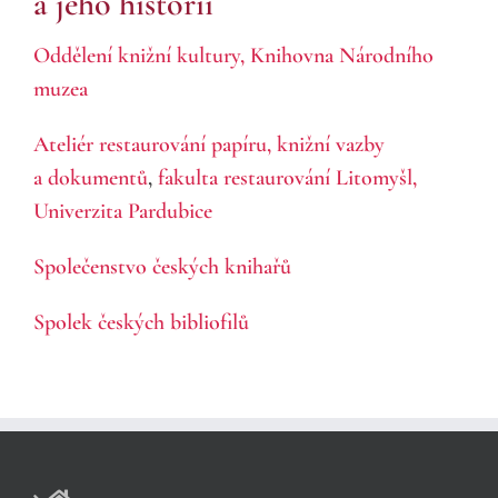
a jeho historii
Oddělení knižní kultury,
Knihovna Národního
muzea
Ateliér restaurování papíru, knižní vazby
a dokumentů
,
fakulta restaurování Litomyšl,
Univerzita Pardubice
Společenstvo českých knihařů
Spolek českých bibliofilů