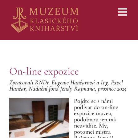
Skip
to
content
On-line expozice
Zpracovali RNDr. Eugenie Hančarová a Ing. Pavel
Hančar, Nadační fond Jendy Rajmana, prosinec 2025
Pojďte se s námi
podívat do on-line
expozice muzea,
podobnou jen tak
neuvidíte. My,
potomci mistra