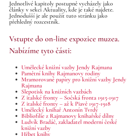
Jednotlivé kapitoly postupně vycházely jako
články v sekci Aktuality, kde je také najdete.
Jednodušší je ale použít tuto stránku jako
přehledný rozcestník.
Vstupte do on-line expozice muzea.
Nabízíme tyto části:
Umělecké knižní vazby Jendy Rajmana
Pamětní knihy Rajmanovy rodiny
Mramorované papíry pro knižní vazby Jendy
Rajmana
Slepotisk na knižních vazbách
Z italské fronty – Sočská fronta 1915-1917
Z italské fronty – až k Piavě 1917-1918
Umělecký knihař Antonín Tvrdý
Bibliofilie z Rajmanovy knihařské dílny
Ludvík Bradáč, zakladatel moderní české
knižní vazby
Hřbet knihy